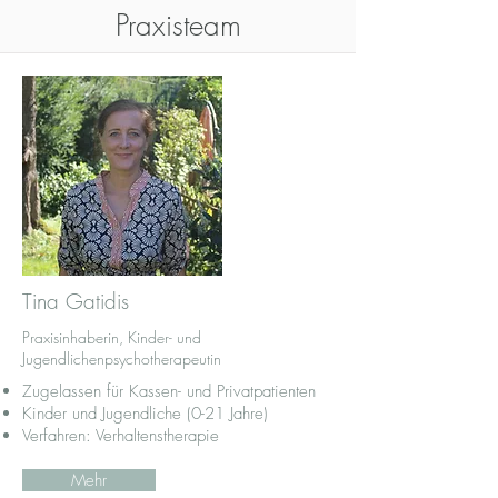
Praxisteam
Tina Gatidis
Praxisinhaberin, Kinder- und
Jugendlichenpsychotherapeutin
Zugelassen für Kassen- und Privatpatienten
Kinder und Jugendliche (0-21 Jahre)
Verfahren: Verhaltenstherapie
Mehr