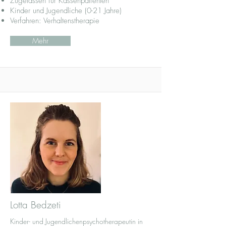
Zugelassen für Kassenpatienten
Kinder und Jugendliche (0-21 Jahre)
Verfahren: Verhaltenstherapie
Mehr
Lotta Bedzeti
Kinder- und Jugendlichenpsychotherapeutin in