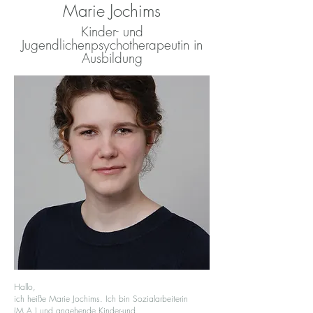
Marie Jochims
Kinder- und
Jugendlichenpsychotherapeutin in
Ausbildung
Hallo,
ich heiße Marie Jochims. Ich bin Sozialarbeiterin
(M.A.) und angehende Kinder-und