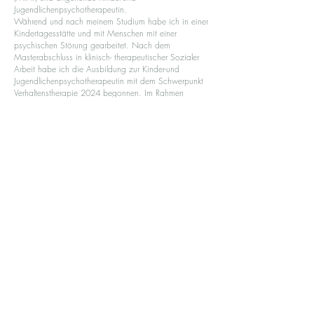
Jugendlichenpsychotherapeutin.
Während und nach meinem Studium habe ich in einer
Kindertagesstätte und mit Menschen mit einer
psychischen Störung gearbeitet. Nach dem
Masterabschluss in klinisch- therapeutischer Sozialer
Arbeit habe ich die Ausbildung zur Kinder-und
Jugendlichenpsychotherapeutin mit dem Schwerpunkt
Verhaltenstherapie 2024 begonnen. Im Rahmen
dessen habe ich in der Kinder-und Jugendpsychiatrie
in Aachen auf der Station für Jugendliche mit
Essstörung sowie auf der Station mit einem
psychosomatischen Schwerpunkt gearbeitet.
Anschließend war ich in einer psychiatrischen Praxis
für Kinder und Jugendliche tätig.
Seit August 2025 arbeite ich in der Praxis Viktoria.
Es gibt manchmal Momente im Leben da werden
Probleme und Sorgen so schwer, dass man nicht mehr
weiter weiß.
Gemeinsam können wir dann individuell schauen wie
es dir wieder besser gehen könnte. Während der
Therapie reden wir über deine Sorgen, spielen oder
basteln gemeinsam.
In der Therapie ist mir ein wertschätzendes und
vertrauensvolles Vorgehen wichtig. Nicht nur die
Schwierigkeiten und Belastungen, sondern auch deine
einzelnen Ressourcen und Stärken sollen einen Platz in